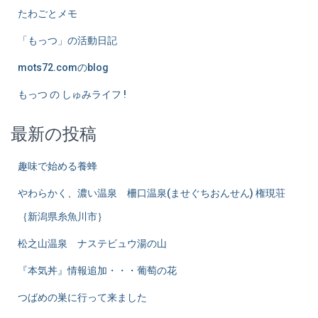
たわごとメモ
「もっつ」の活動日記
mots72.comのblog
もっつ の しゅみライフ !
最新の投稿
趣味で始める養蜂
やわらかく、濃い温泉 柵口温泉(ませぐちおんせん) 権現荘
｛新潟県糸魚川市｝
松之山温泉 ナステビュウ湯の山
『本気丼』情報追加・・・葡萄の花
つばめの巣に行って来ました