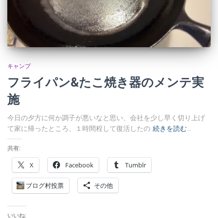
キャンプ
フライパン&たこ焼き器のメンテ実
施
今日の夕方に何か調子が悪いなと思い、会社を少し早く切り上げ
て家に帰ったところ、１時間程して復活したの
続きを読む…
共有:
X
Facebook
Tumblr
ブログ村投票
その他
いいね: