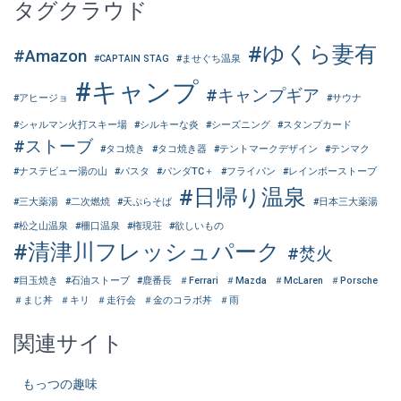
タグクラウド
#ゆくら妻有
#Amazon
#CAPTAIN STAG
#ませぐち温泉
#キャンプ
#キャンプギア
#アヒージョ
#サウナ
#シャルマン火打スキー場
#シルキーな炎
#シーズニング
#スタンプカード
#ストーブ
#タコ焼き
#タコ焼き器
#テントマークデザイン
#テンマク
#ナステビュー湯の山
#パスタ
#パンダTC＋
#フライパン
#レインボーストーブ
#日帰り温泉
#三大薬湯
#二次燃焼
#天ぷらそば
#日本三大薬湯
#松之山温泉
#柵口温泉
#権現荘
#欲しいもの
#清津川フレッシュパーク
#焚火
#目玉焼き
#石油ストーブ
#鹿番長
＃Ferrari
＃Mazda
＃McLaren
＃Porsche
＃まじ丼
＃キリ
＃走行会
＃金のコラボ丼
＃雨
関連サイト
もっつの趣味