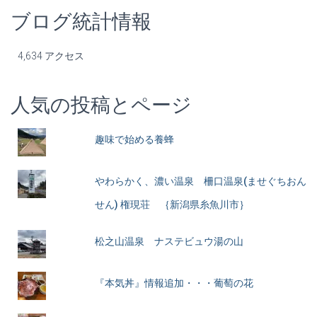
ブログ統計情報
4,634 アクセス
人気の投稿とページ
趣味で始める養蜂
やわらかく、濃い温泉 柵口温泉(ませぐちおん
せん) 権現荘 ｛新潟県糸魚川市｝
松之山温泉 ナステビュウ湯の山
『本気丼』情報追加・・・葡萄の花