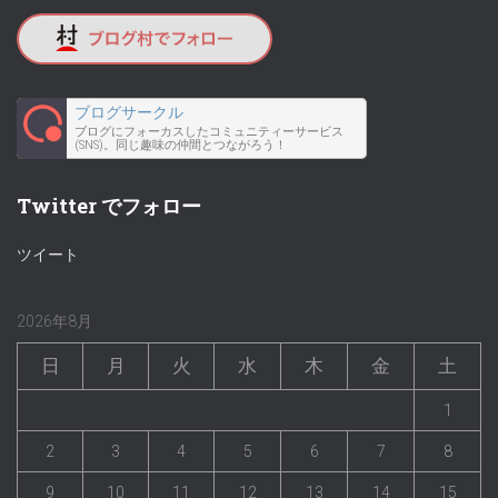
ブログサークル
ブログにフォーカスしたコミュニティーサービス
(SNS)。同じ趣味の仲間とつながろう！
Twitter でフォロー
ツイート
2026年8月
日
月
火
水
木
金
土
1
2
3
4
5
6
7
8
9
10
11
12
13
14
15