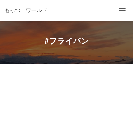
もっつ ワールド
ナ
ビ
ゲ
ー
シ
#フライパン
ョ
ン
を
切
り
替
え