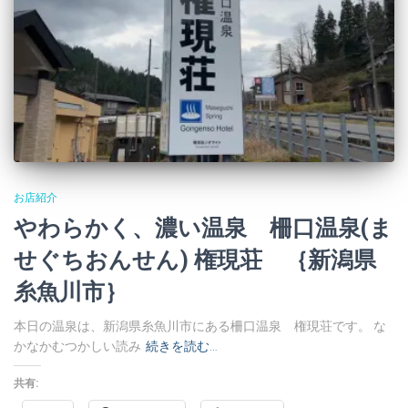
お店紹介
やわらかく、濃い温泉 柵口温泉(ま
せぐちおんせん) 権現荘 ｛新潟県
糸魚川市｝
本日の温泉は、新潟県糸魚川市にある柵口温泉 権現荘です。 な
かなかむつかしい読み
続きを読む…
共有: