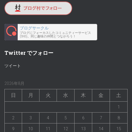
ブログサークル
ブログにフォーカスしたコミュニティーサービス
(SNS)。同じ趣味の仲間とつながろう！
Twitter でフォロー
ツイート
2026年8月
日
月
火
水
木
金
土
1
2
3
4
5
6
7
8
9
10
11
12
13
14
15