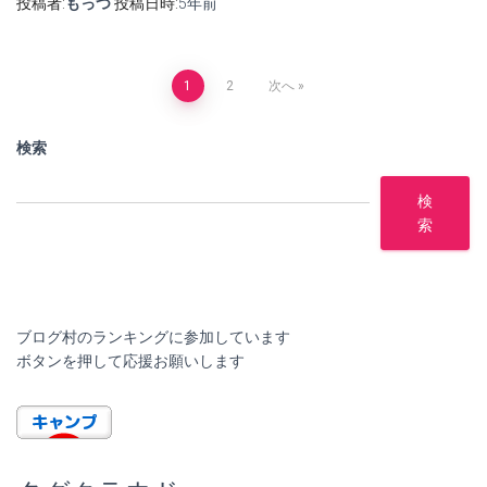
投稿者:
もっつ
投稿日時:
5年
前
投
1
2
次へ
稿
検索
の
検
索
ペ
ー
ジ
ブログ村のランキングに参加しています
ボタンを押して応援お願いします
送
り