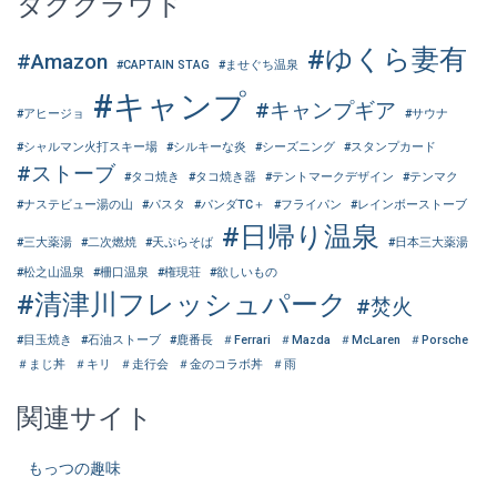
タグクラウド
#ゆくら妻有
#Amazon
#CAPTAIN STAG
#ませぐち温泉
#キャンプ
#キャンプギア
#アヒージョ
#サウナ
#シャルマン火打スキー場
#シルキーな炎
#シーズニング
#スタンプカード
#ストーブ
#タコ焼き
#タコ焼き器
#テントマークデザイン
#テンマク
#ナステビュー湯の山
#パスタ
#パンダTC＋
#フライパン
#レインボーストーブ
#日帰り温泉
#三大薬湯
#二次燃焼
#天ぷらそば
#日本三大薬湯
#松之山温泉
#柵口温泉
#権現荘
#欲しいもの
#清津川フレッシュパーク
#焚火
#目玉焼き
#石油ストーブ
#鹿番長
＃Ferrari
＃Mazda
＃McLaren
＃Porsche
＃まじ丼
＃キリ
＃走行会
＃金のコラボ丼
＃雨
関連サイト
もっつの趣味