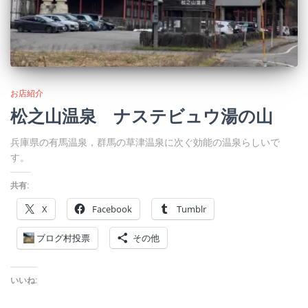
お店紹介
松之山温泉 ナステビュウ湯の山
兵庫県の有馬温泉，群馬の草津温泉に次ぐ効能の温泉らしいで
す。
共有:
X
Facebook
Tumblr
ブログ村投票
その他
いいね: