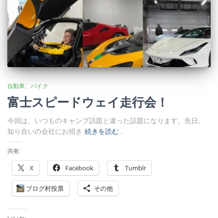
自動車、バイク
富士スピードウェイ走行会！
今回は、いつものキャンプ話題と違った話題になります。先日、
知り合いの会社にお招き
続きを読む…
共有:
X
Facebook
Tumblr
ブログ村投票
その他