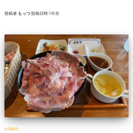
投稿者:
もっつ
投稿日時:
5年
前
お店紹介