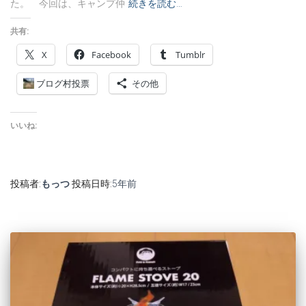
た。 今回は、キャンプ仲
続きを読む…
共有:
X
Facebook
Tumblr
ブログ村投票
その他
いいね:
投稿者:
もっつ
投稿日時:
5年
前