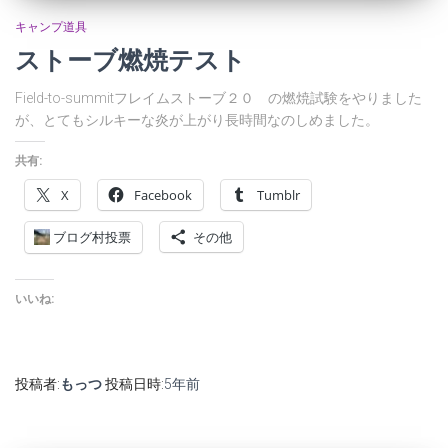
キャンプ道具
ストーブ燃焼テスト
Field-to-summitフレイムストーブ２０ の燃焼試験をやりました
が、とてもシルキーな炎が上がり長時間なのしめました。
共有:
X
Facebook
Tumblr
ブログ村投票
その他
いいね:
投稿者:
もっつ
投稿日時:
5年
前