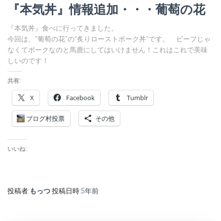
『本気丼』情報追加・・・葡萄の花
『本気丼』食べに行ってきました。
今回は、”葡萄の花”の”炙りローストポーク丼”です。 ビーフじゃ
なくてポークなのと馬鹿にしてはいけません！これはこれで美味
しいのです！
共有:
X
Facebook
Tumblr
ブログ村投票
その他
いいね:
投稿者:
もっつ
投稿日時:
5年
前