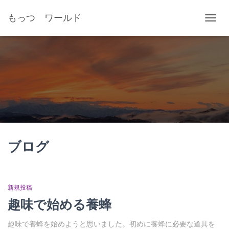
もっつ ワールド
ナ
ビ
ゲ
ー
シ
ョ
ン
を
切
り
替
え
ブログ
新規投稿
趣味で始める養蜂
趣味で養蜂を始めようと思いました。初めに養蜂に必要な道具を