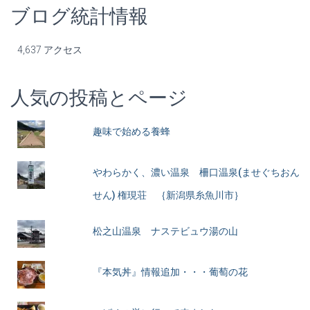
ブログ統計情報
4,637 アクセス
人気の投稿とページ
趣味で始める養蜂
やわらかく、濃い温泉 柵口温泉(ませぐちおん
せん) 権現荘 ｛新潟県糸魚川市｝
松之山温泉 ナステビュウ湯の山
『本気丼』情報追加・・・葡萄の花