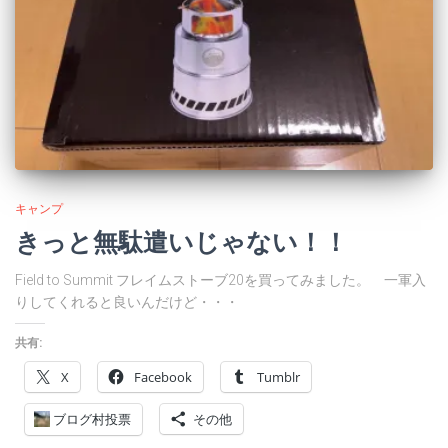
キャンプ
きっと無駄遣いじゃない！！
Field to Summit フレイムストーブ20を買ってみました。 一軍入
りしてくれると良いんだけど・・・
共有:
X
Facebook
Tumblr
ブログ村投票
その他