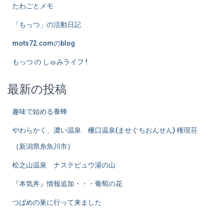
たわごとメモ
「もっつ」の活動日記
mots72.comのblog
もっつ の しゅみライフ !
最新の投稿
趣味で始める養蜂
やわらかく、濃い温泉 柵口温泉(ませぐちおんせん) 権現荘
｛新潟県糸魚川市｝
松之山温泉 ナステビュウ湯の山
『本気丼』情報追加・・・葡萄の花
つばめの巣に行って来ました