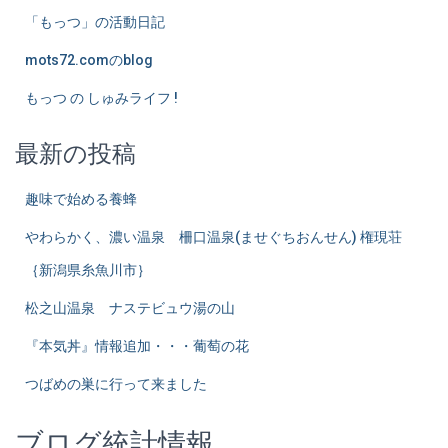
「もっつ」の活動日記
mots72.comのblog
もっつ の しゅみライフ !
最新の投稿
趣味で始める養蜂
やわらかく、濃い温泉 柵口温泉(ませぐちおんせん) 権現荘
｛新潟県糸魚川市｝
松之山温泉 ナステビュウ湯の山
『本気丼』情報追加・・・葡萄の花
つばめの巣に行って来ました
ブログ統計情報