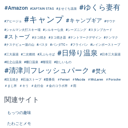
#ゆくら妻有
#Amazon
#CAPTAIN STAG
#ませぐち温泉
#キャンプ
#キャンプギア
#アヒージョ
#サウナ
#シャルマン火打スキー場
#シルキーな炎
#シーズニング
#スタンプカード
#ストーブ
#タコ焼き
#タコ焼き器
#テントマークデザイン
#テンマク
#ナステビュー湯の山
#パスタ
#パンダTC＋
#フライパン
#レインボーストーブ
#日帰り温泉
#三大薬湯
#二次燃焼
#天ぷらそば
#日本三大薬湯
#松之山温泉
#柵口温泉
#権現荘
#欲しいもの
#清津川フレッシュパーク
#焚火
#目玉焼き
#石油ストーブ
#鹿番長
＃Ferrari
＃Mazda
＃McLaren
＃Porsche
＃まじ丼
＃キリ
＃走行会
＃金のコラボ丼
＃雨
関連サイト
もっつの趣味
たわごとメモ