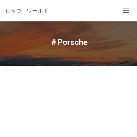
もっつ ワールド
ナ
ビ
ゲ
ー
シ
＃Porsche
ョ
ン
を
切
り
替
え