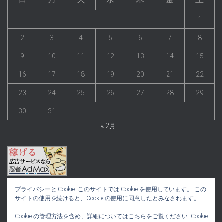
1
2
3
4
5
6
7
8
9
10
11
12
13
14
15
16
17
18
19
20
21
22
23
24
25
26
27
28
29
30
31
« 2月
プライバシーと Cookie: このサイトでは Cookie を使用しています。 この
サイトの使用を続けると、Cookie の使用に同意したとみなされます。
Cookie の管理方法を含め、詳細についてはこちらをご覧ください:
Cookie
プライバシーポリシー
サイト運営について