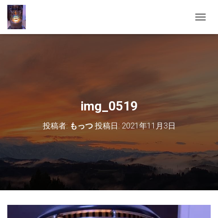
ナ
ビ
ゲ
ー
シ
ョ
ン
を
切
img_0519
り
替
投稿者:
もっつ
投稿日:
2021年11月3日
え